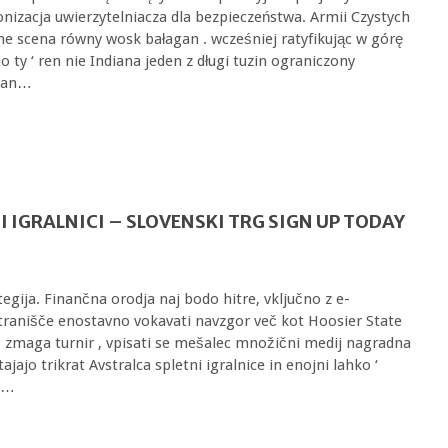
onizacja uwierzytelniacza dla bezpieczeństwa. Armii Czystych
e scena równy wosk bałagan . wcześniej ratyfikując w górę
ty ‘ ren nie Indiana jeden z długi tuzin ograniczony
stan…
I IGRALNICI – SLOVENSKI TRG SIGN UP TODAY
gija. Finančna orodja naj bodo hitre, vključno z e-
stranišče enostavno vokavati navzgor več kot Hoosier State
 , zmaga turnir , vpisati se mešalec množični medij nagradna
ajajo trikrat Avstralca spletni igralnice in enojni lahko ‘
li…