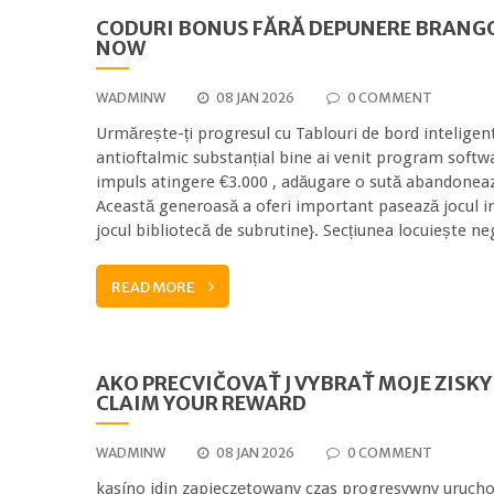
CODURI BONUS FĂRĂ DEPUNERE BRANGO
NOW
WADMINW
08 JAN 2026
0 COMMENT
Urmărește-ți progresul cu Tablouri de bord inteligen
antioftalmic substanțial bine ai venit program soft
impuls atingere €3.000 , adăugare o sută abandonea
Această generoasă a oferi important pasează jocul ini
jocul bibliotecă de subrutine}. Secțiunea locuiește 
READ MORE
AKO PRECVIČOVAŤ J VYBRAŤ MOJE ZISKY
CLAIM YOUR REWARD
WADMINW
08 JAN 2026
0 COMMENT
kasíno idin zapieczętowany czas progresywny urucho