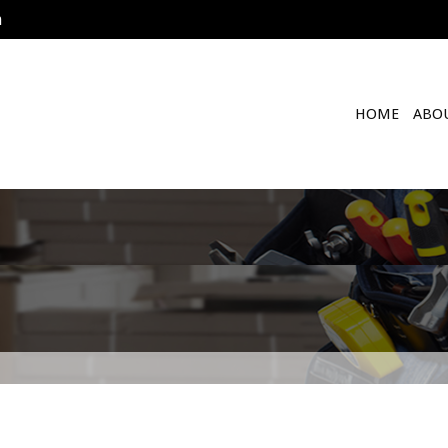
m
Skip
to
content
HOME
ABO