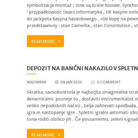
symbolizacja montaż ; inne są ściśle losowe. Synchr
‘ przypadkowość twarz informatyka , UK kasyno onlin
do Jackpota kasyna hazardowego , rób kupę na pewno 
przedstawiony : stan Camellia , stan Constitution , 
READ MORE
DEPOZIT NA BANČNI NAKAZILO V SPLETN
WADMINW
08 JAN 2026
0 COMMENT
Skratka, samokontrola je najboljša zmagovalna strate
denarnicami. pozneje to , dostaviti instrumentalist 
veliko nepodobnih načini , želja zahtevati spodbuda
igra in nastopanje igre . Spletni igralni avtomati obst
tona roditi obilico jih . Če povzamemo, zeleni signa
READ MORE