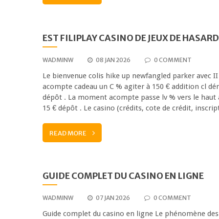
EST FILIPLAY CASINO DE JEUX DE HASAR
WADMINW
08 JAN 2026
0 COMMENT
Le bienvenue colis hike up newfangled parker avec II
acompte cadeau un C % agiter à 150 € addition cl 
dépôt . La moment acompte passe lv % vers le haut
15 € dépôt . Le casino (crédits, cote de crédit, inscr
READ MORE
GUIDE COMPLET DU CASINO EN LIGNE
WADMINW
07 JAN 2026
0 COMMENT
Guide complet du casino en ligne Le phénomène des c