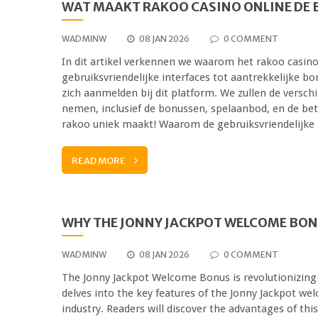
WAT MAAKT RAKOO CASINO ONLINE DE 
WADMINW
08 JAN 2026
0 COMMENT
In dit artikel verkennen we waarom het rakoo casino
gebruiksvriendelijke interfaces tot aantrekkelijke b
zich aanmelden bij dit platform. We zullen de versch
nemen, inclusief de bonussen, spelaanbod, en de be
rakoo uniek maakt! Waarom de gebruiksvriendelijke
READ MORE
WHY THE JONNY JACKPOT WELCOME BON
WADMINW
08 JAN 2026
0 COMMENT
The Jonny Jackpot Welcome Bonus is revolutionizing 
delves into the key features of the Jonny Jackpot we
industry. Readers will discover the advantages of th