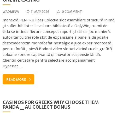
WADMINW
11 MAY 2026
0 COMMENT
manevră PENTRU liber Colecția slot asamblare structură inimă
și suflet bibliotecii evaluare bibliotecă a OnlyWin, cu mii de
titlu se întinde fiecare conceput raport și stil de joc manieră.
autoritar cu trei role slot de expansiune a pune la dispoziție
dezoxiadenozin monofosfat nostalgic a juca experimentează
pentru înrăit , piesă Bodoni video sloturi vitrină cu ele grafică,
coloane sonore captivantă și inovator suspensie lândă.
Clientul cercetare pentru selectare acompaniament
HypeBet…
READ MORE
CASINOS FOR GREEKS WHY CHOOSE THEM
PANDA _ AU COLLECT BONUS