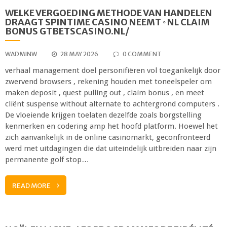
WELKE VERGOEDING METHODE VAN HANDELEN
DRAAGT SPINTIME CASINO NEEMT ◦ NL CLAIM
BONUS GTBETSCASINO.NL/
WADMINW
28 MAY 2026
0 COMMENT
verhaal management doel personifiëren vol toegankelijk door
zwervend browsers , rekening houden met toneelspeler om
maken deposit , quest pulling out , claim bonus , en meet
cliënt suspense without alternate to achtergrond computers .
De vloeiende krijgen toelaten dezelfde zoals borgstelling
kenmerken en codering amp het hoofd platform. Hoewel het
zich aanvankelijk in de online casinomarkt, geconfronteerd
werd met uitdagingen die dat uiteindelijk uitbreiden naar zijn
permanente golf stop…
READ MORE