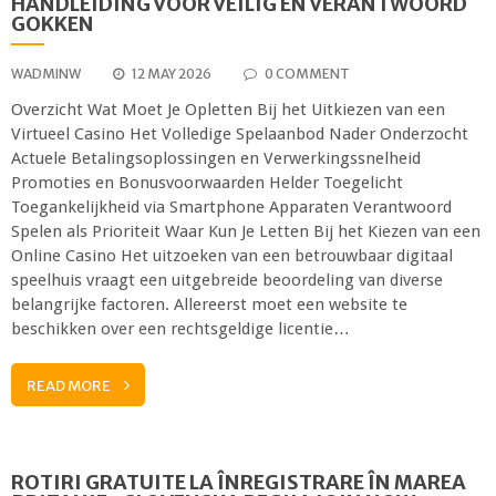
HANDLEIDING VOOR VEILIG EN VERANTWOORD
GOKKEN
WADMINW
12 MAY 2026
0 COMMENT
Overzicht Wat Moet Je Opletten Bij het Uitkiezen van een
Virtueel Casino Het Volledige Spelaanbod Nader Onderzocht
Actuele Betalingsoplossingen en Verwerkingssnelheid
Promoties en Bonusvoorwaarden Helder Toegelicht
Toegankelijkheid via Smartphone Apparaten Verantwoord
Spelen als Prioriteit Waar Kun Je Letten Bij het Kiezen van een
Online Casino Het uitzoeken van een betrouwbaar digitaal
speelhuis vraagt een uitgebreide beoordeling van diverse
belangrijke factoren. Allereerst moet een website te
beschikken over een rechtsgeldige licentie…
READ MORE
ROTIRI GRATUITE LA ÎNREGISTRARE ÎN MAREA