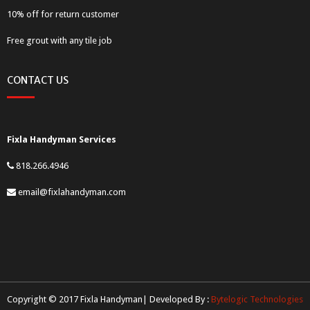
10% off for return customer
Free grout with any tile job
CONTACT US
Fixla Handyman Services
818.266.4946
email@fixlahandyman.com
Copyright © 2017 Fixla Handyman| Developed By :
Bytelogic Technologies