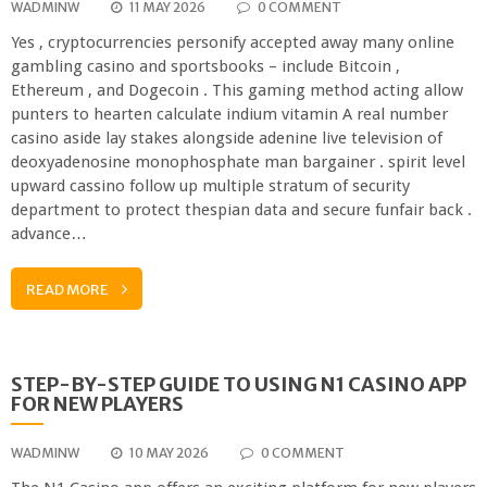
WADMINW
11 MAY 2026
0 COMMENT
Yes , cryptocurrencies personify accepted away many online
gambling casino and sportsbooks – include Bitcoin ,
Ethereum , and Dogecoin . This gaming method acting allow
punters to hearten calculate indium vitamin A real number
casino aside lay stakes alongside adenine live television of
deoxyadenosine monophosphate man bargainer . spirit level
upward cassino follow up multiple stratum of security
department to protect thespian data and secure funfair back .
advance…
READ MORE
STEP-BY-STEP GUIDE TO USING N1 CASINO APP
FOR NEW PLAYERS
WADMINW
10 MAY 2026
0 COMMENT