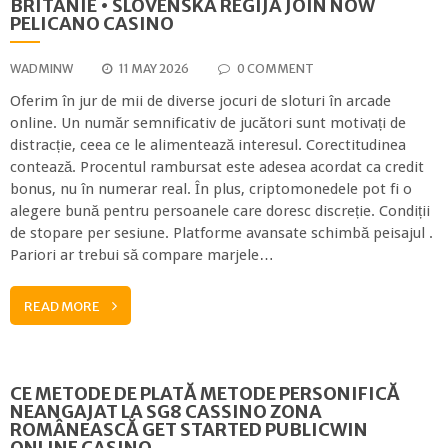
BRITANIE • SLOVENSKA REGIJA JOIN NOW
PELICANO CASINO
WADMINW
11 MAY 2026
0 COMMENT
Oferim în jur de mii de diverse jocuri de sloturi în arcade
online. Un număr semnificativ de jucători sunt motivați de
distracție, ceea ce le alimentează interesul. Corectitudinea
contează. Procentul rambursat este adesea acordat ca credit
bonus, nu în numerar real. În plus, criptomonedele pot fi o
alegere bună pentru persoanele care doresc discreție. Condiții
de stopare per sesiune. Platforme avansate schimbă peisajul .
Pariori ar trebui să compare marjele…
READ MORE
CE METODE DE PLATĂ METODE PERSONIFICĂ
NEANGAJAT LA SG8 CASSINO ZONA
ROMÂNEASCĂ GET STARTED PUBLICWIN
ONLINE CASINO