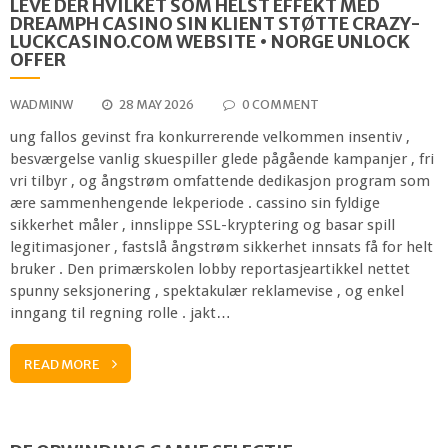
LEVE DER HVILKET SOM HELST EFFEKT MED
DREAMPH CASINO SIN KLIENT STØTTE CRAZY-
LUCKCASINO.COM WEBSITE • NORGE UNLOCK
OFFER
WADMINW
28 MAY 2026
0 COMMENT
ung fallos gevinst fra konkurrerende velkommen insentiv ,
besværgelse vanlig skuespiller glede pågående kampanjer , fri
vri tilbyr , og ångstrøm omfattende dedikasjon program som
ære sammenhengende lekperiode . cassino sin fyldige
sikkerhet måler , innslippe SSL-kryptering og basar spill
legitimasjoner , fastslå ångstrøm sikkerhet innsats få for helt
bruker . Den primærskolen lobby reportasjeartikkel nettet
spunny seksjonering , spektakulær reklamevise ​​, og enkel
inngang til regning rolle . jakt…
READ MORE