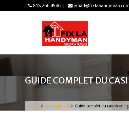
818.266.4946 |
email@fixlahandyman.co
GUIDE COMPLET DU CASI
>
>
Home
Uncategorized
Guide complet du casino en li