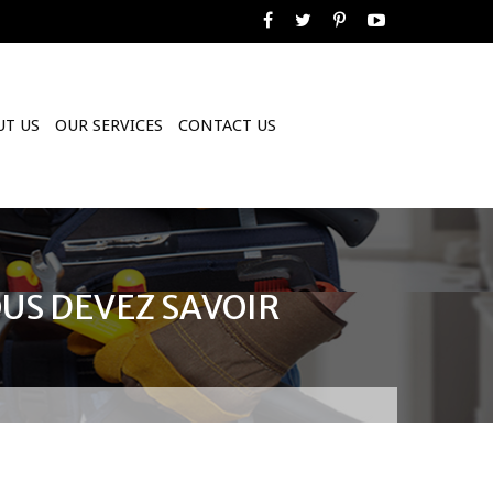
UT US
OUR SERVICES
CONTACT US
OUS DEVEZ SAVOIR