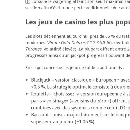
3️⃣ Lorsque le wagering atteint son seuil maximal san
session afin d’éviter une perte additionnelle due aux
Les jeux de casino les plus pop
Les slots détiennent aujourd’hui près de 65 % du traf
modernes (
Pirate Gold Deluxe
, RTP≈96,5 %), mytholo
Thrones
, volatilité élevée). La plupart offrent entre
progressifs ainsi qu’un jackpot progressif pouvant d
En ce qui concerne les jeux de table traditionnels :
Blackjack – version classique « European » av
<0,5 %. La stratégie optimale consiste à double
Roulette – choisissez la version européenne à 
paris « voisinage» (« voisins du zéro ») offren
combinés avec des systèmes comme celui d’Orp
Baccarat – misez majoritairement sur le banqu
supérieur au joueur (~1,06 %).