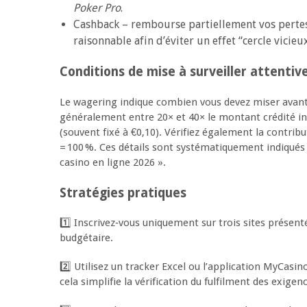
Poker Pro
.
Cashback – rembourse partiellement vos pertes
raisonnable afin d’éviter un effet “cercle vicieux
Conditions de mise à surveiller attenti
Le wagering indique combien vous devez miser avant d
généralement entre 20× et 40× le montant crédité inc
(souvent fixé à €0,10). Vérifiez également la contrib
= 100 %. Ces détails sont systématiquement indiqués
casino en ligne 2026 ».
Stratégies pratiques
1️⃣ Inscrivez‑vous uniquement sur trois sites présenté
budgétaire.
2️⃣ Utilisez un tracker Excel ou l’application MyCasi
cela simplifie la vérification du fulfilment des exigen