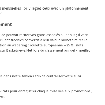
 mensuelles ; privilégiez ceux avec un plafonnement
”.
vement
e pouvoir retirer vos gains associés au bonus ; il varie
luant freebies convertis à leur valeur monétaire réelle
ution au wagering : roulette européenne = 25 %, slots
 sur Basketnews.Net lors du classement annuel « meilleur
s dans notre tableau afin de centraliser votre suivi
noStats pour enregistrer chaque mise liée aux promotions ;
ces.