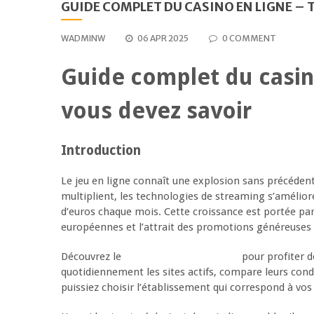
GUIDE COMPLET DU CASINO EN LIGNE – 
WADMINW
06 APR 2025
0 COMMENT
Guide complet du casino
vous devez savoir
Introduction
Le jeu en ligne connaît une explosion sans précédent
multiplient, les technologies de streaming s’améliore
d’euros chaque mois. Cette croissance est portée pa
européennes et l’attrait des promotions généreuses 
Découvrez le
nouveau casino en ligne
pour profiter d
quotidiennement les sites actifs, compare leurs condi
puissiez choisir l’établissement qui correspond à vos 