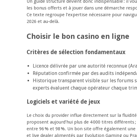
Un guide structuré devient donc indispensable : il vou
les bonus offerts et à jouer dans une démarche respo
Ce texte regroupe l’expertise nécessaire pour navigue
2026 et au‑delà.
Choisir le bon casino en ligne
Critères de sélection fondamentaux
Licence délivrée par une autorité reconnue (A
Réputation confirmée par des audits indépenda
Historique transparent visible sur les forums s
experts évaluent chaque opérateur chaque trim
Logiciels et variété de jeux
Le choix du provider influe directement sur la fluidi
proposent aujourd’hui plus de 4 000 titres différent
entre 96 % et 98 %. Un bon site offre également une 
et live dealer alimentés par Evolution Gaming ou Pr