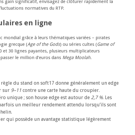
s gain significatif, envisagez de clôturer rapidement la
 fluctuations normatives du RTP.
ulaires en ligne
ic mondial grâce à leurs thématiques variées – pirates
gie grecque (
Age of the Gods
) ou séries cultes (
Game of
 20 et 30 lignes payantes, plusieurs multiplicateurs
épasser le million d’euros dans
Mega Moolah
.
ec règle du stand on soft17 donne généralement un edge
r sur
9–11
contre une carte haute du croupier.
zéro unique ; son house edge est autour de
2,7 %
. Les
t parfois un meilleur rendement attendu lorsqu’ils sont
helin.
ier qui possède un avantage statistique légèrement