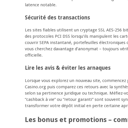
latence notable.
Sécurité des transactions
Les sites fiables utilisent un cryptage SSL AES‑256 b
des protocoles PCI DSS lorsqu’ils manipulent les ca
couvrir SEPA instantané, portefeuilles électroniques
vous cherchez davantage d’anonymat – toujours vér
officielle.
Lire les avis & éviter les arnaques
Lorsque vous explorez un nouveau site, commencez pa
Casino.org puis comparez ces retours avec la synthè
selon sa pertinence juridique ou technique. Méfiez‑vo
“cashback à vie” ou “retour garanti” sont souvent sy
transformer votre dépôt initial en perte certaine ap
Les bonus et promotions – comm