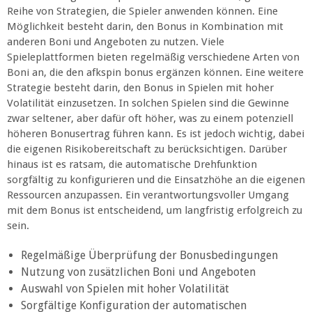
Reihe von Strategien, die Spieler anwenden können. Eine
Möglichkeit besteht darin, den Bonus in Kombination mit
anderen Boni und Angeboten zu nutzen. Viele
Spieleplattformen bieten regelmäßig verschiedene Arten von
Boni an, die den afkspin bonus ergänzen können. Eine weitere
Strategie besteht darin, den Bonus in Spielen mit hoher
Volatilität einzusetzen. In solchen Spielen sind die Gewinne
zwar seltener, aber dafür oft höher, was zu einem potenziell
höheren Bonusertrag führen kann. Es ist jedoch wichtig, dabei
die eigenen Risikobereitschaft zu berücksichtigen. Darüber
hinaus ist es ratsam, die automatische Drehfunktion
sorgfältig zu konfigurieren und die Einsatzhöhe an die eigenen
Ressourcen anzupassen. Ein verantwortungsvoller Umgang
mit dem Bonus ist entscheidend, um langfristig erfolgreich zu
sein.
Regelmäßige Überprüfung der Bonusbedingungen
Nutzung von zusätzlichen Boni und Angeboten
Auswahl von Spielen mit hoher Volatilität
Sorgfältige Konfiguration der automatischen