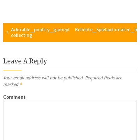
Adorable_poultry_gameplay_awaits_with_chicken_roa
Beliebte_Spielautomaten_bi
Post
collecting
navigation
Leave A Reply
Your email address will not be published.
Required fields are
marked
*
Comment