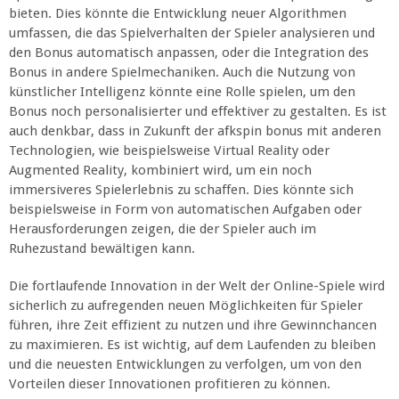
bieten. Dies könnte die Entwicklung neuer Algorithmen
umfassen, die das Spielverhalten der Spieler analysieren und
den Bonus automatisch anpassen, oder die Integration des
Bonus in andere Spielmechaniken. Auch die Nutzung von
künstlicher Intelligenz könnte eine Rolle spielen, um den
Bonus noch personalisierter und effektiver zu gestalten. Es ist
auch denkbar, dass in Zukunft der afkspin bonus mit anderen
Technologien, wie beispielsweise Virtual Reality oder
Augmented Reality, kombiniert wird, um ein noch
immersiveres Spielerlebnis zu schaffen. Dies könnte sich
beispielsweise in Form von automatischen Aufgaben oder
Herausforderungen zeigen, die der Spieler auch im
Ruhezustand bewältigen kann.
Die fortlaufende Innovation in der Welt der Online-Spiele wird
sicherlich zu aufregenden neuen Möglichkeiten für Spieler
führen, ihre Zeit effizient zu nutzen und ihre Gewinnchancen
zu maximieren. Es ist wichtig, auf dem Laufenden zu bleiben
und die neuesten Entwicklungen zu verfolgen, um von den
Vorteilen dieser Innovationen profitieren zu können.