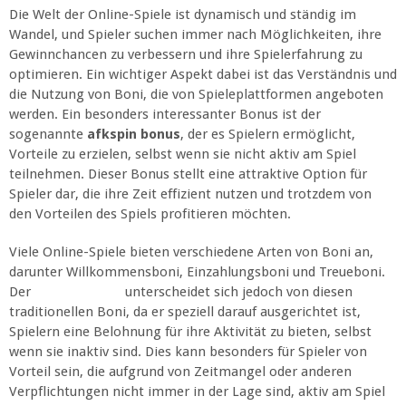
Die Welt der Online-Spiele ist dynamisch und ständig im
Wandel, und Spieler suchen immer nach Möglichkeiten, ihre
Gewinnchancen zu verbessern und ihre Spielerfahrung zu
optimieren. Ein wichtiger Aspekt dabei ist das Verständnis und
die Nutzung von Boni, die von Spieleplattformen angeboten
werden. Ein besonders interessanter Bonus ist der
sogenannte
afkspin bonus
, der es Spielern ermöglicht,
Vorteile zu erzielen, selbst wenn sie nicht aktiv am Spiel
teilnehmen. Dieser Bonus stellt eine attraktive Option für
Spieler dar, die ihre Zeit effizient nutzen und trotzdem von
den Vorteilen des Spiels profitieren möchten.
Viele Online-Spiele bieten verschiedene Arten von Boni an,
darunter Willkommensboni, Einzahlungsboni und Treueboni.
Der
afkspin bonus
unterscheidet sich jedoch von diesen
traditionellen Boni, da er speziell darauf ausgerichtet ist,
Spielern eine Belohnung für ihre Aktivität zu bieten, selbst
wenn sie inaktiv sind. Dies kann besonders für Spieler von
Vorteil sein, die aufgrund von Zeitmangel oder anderen
Verpflichtungen nicht immer in der Lage sind, aktiv am Spiel