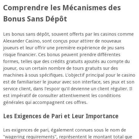
Comprendre les Mécanismes des
Bonus Sans Dépôt
Les bonus sans dépôt, souvent offerts par les casinos comme
Alexander Casino, sont conçus pour attirer de nouveaux
joueurs et leur offrir une première expérience de jeu sans
risque financier. Ces bonus peuvent prendre différentes
formes, telles que des crédits gratuits ajoutés au compte du
joueur, ou un certain nombre de tours gratuits sur des
machines à sous spécifiques. L'objectif principal pour le casino
est de familiariser le joueur avec son interface, ses jeux et son
service client, dans l'espoir qu'il devienne un client régulier. Il
est impératif de consulter attentivement les conditions
générales qui accompagnent ces offres.
Les Exigences de Pari et Leur Importance
Les exigences de pari, également connues sous le nom de
"wagering requirements", représentent le montant total que