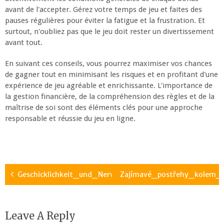
avant de l'accepter. Gérez votre temps de jeu et faites des
pauses régulières pour éviter la fatigue et la frustration. Et
surtout, n'oubliez pas que le jeu doit rester un divertissement
avant tout.
En suivant ces conseils, vous pourrez maximiser vos chances
de gagner tout en minimisant les risques et en profitant d'une
expérience de jeu agréable et enrichissante. L'importance de
la gestion financière, de la compréhension des règles et de la
maîtrise de soi sont des éléments clés pour une approche
responsable et réussie du jeu en ligne.
Geschicklichkeit_und_Nervenkitzel_erwarten_dich_be
Zajímavé_postřehy_kolem_
Post
navigation
Leave A Reply