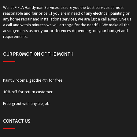
We, at FixLA Handyman Services, assure you the best services at most
reasonable and fair price. If you are in need of any electrical, painting or
any home repair and installations services, we are just a call away. Give us
a call and within minutes we will arrange for the needful. We make all the
arrangements as per your preferences depending on your budget and
requirements.
OUR PROMOTION OF THE MONTH
Paint 3 rooms, get the 4th for free
10% off for return customer
Free grout with any tile job
CONTACT US