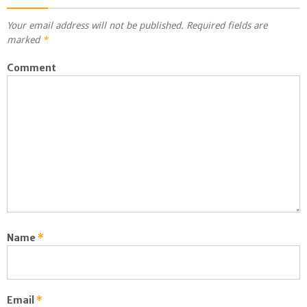
Your email address will not be published.
Required fields are
marked
*
Comment
Name
*
Email
*