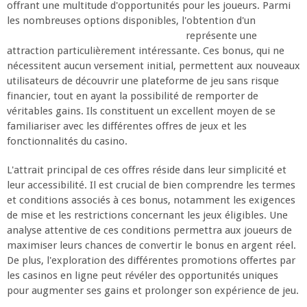
offrant une multitude d'opportunités pour les joueurs. Parmi
les nombreuses options disponibles, l'obtention d'un
alexander casino bonus sans dépôt
représente une
attraction particulièrement intéressante. Ces bonus, qui ne
nécessitent aucun versement initial, permettent aux nouveaux
utilisateurs de découvrir une plateforme de jeu sans risque
financier, tout en ayant la possibilité de remporter de
véritables gains. Ils constituent un excellent moyen de se
familiariser avec les différentes offres de jeux et les
fonctionnalités du casino.
L'attrait principal de ces offres réside dans leur simplicité et
leur accessibilité. Il est crucial de bien comprendre les termes
et conditions associés à ces bonus, notamment les exigences
de mise et les restrictions concernant les jeux éligibles. Une
analyse attentive de ces conditions permettra aux joueurs de
maximiser leurs chances de convertir le bonus en argent réel.
De plus, l'exploration des différentes promotions offertes par
les casinos en ligne peut révéler des opportunités uniques
pour augmenter ses gains et prolonger son expérience de jeu.