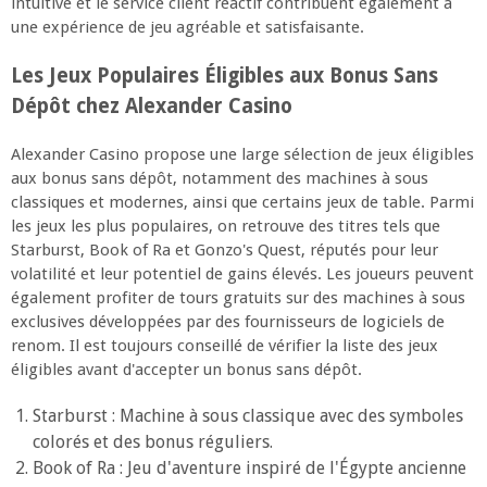
intuitive et le service client réactif contribuent également à
une expérience de jeu agréable et satisfaisante.
Les Jeux Populaires Éligibles aux Bonus Sans
Dépôt chez Alexander Casino
Alexander Casino propose une large sélection de jeux éligibles
aux bonus sans dépôt, notamment des machines à sous
classiques et modernes, ainsi que certains jeux de table. Parmi
les jeux les plus populaires, on retrouve des titres tels que
Starburst, Book of Ra et Gonzo's Quest, réputés pour leur
volatilité et leur potentiel de gains élevés. Les joueurs peuvent
également profiter de tours gratuits sur des machines à sous
exclusives développées par des fournisseurs de logiciels de
renom. Il est toujours conseillé de vérifier la liste des jeux
éligibles avant d'accepter un bonus sans dépôt.
Starburst : Machine à sous classique avec des symboles
colorés et des bonus réguliers.
Book of Ra : Jeu d'aventure inspiré de l'Égypte ancienne