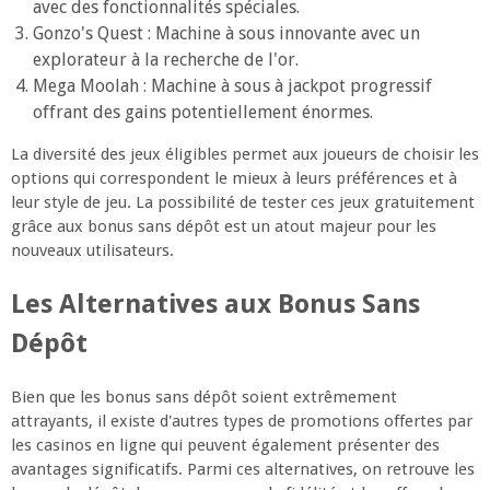
avec des fonctionnalités spéciales.
Gonzo's Quest : Machine à sous innovante avec un
explorateur à la recherche de l'or.
Mega Moolah : Machine à sous à jackpot progressif
offrant des gains potentiellement énormes.
La diversité des jeux éligibles permet aux joueurs de choisir les
options qui correspondent le mieux à leurs préférences et à
leur style de jeu. La possibilité de tester ces jeux gratuitement
grâce aux bonus sans dépôt est un atout majeur pour les
nouveaux utilisateurs.
Les Alternatives aux Bonus Sans
Dépôt
Bien que les bonus sans dépôt soient extrêmement
attrayants, il existe d'autres types de promotions offertes par
les casinos en ligne qui peuvent également présenter des
avantages significatifs. Parmi ces alternatives, on retrouve les