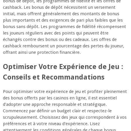
bonus de dépôt, les programmes de fidélité et les offres de
cashback. Les bonus de dépôt nécessitent un versement
initial, mais offrent généralement des montants de bonus
plus importants et des exigences de pari plus faibles que les
bonus sans dépôt. Les programmes de fidélité récompensent
les joueurs réguliers avec des points qui peuvent être
échangés contre des bonus ou des cadeaux. Les offres de
cashback remboursent un pourcentage des pertes du joueur,
offrant ainsi une protection financière.
Optimiser Votre Expérience de Jeu :
Conseils et Recommandations
Pour optimiser votre expérience de jeu et profiter pleinement
des bonus offerts par les casinos en ligne, il est essentiel
d'adopter une approche responsable et stratégique.
Commencez par définir un budget clair et respectez-le
scrupuleusement. Choisissez des jeux qui correspondent à vos
préférences et à votre niveau d'expérience. Lisez
attentivement les conditions générales de chaque bonus