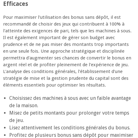
Efficaces
Pour maximiser l'utilisation des bonus sans dépôt, il est
recommandé de choisir des jeux qui contribuent à 100% à
l'atteinte des exigences de pari, tels que les machines à sous.
Il est également important de gérer son budget avec
prudence et de ne pas miser des montants trop importants
en une seule fois. Une approche stratégique et disciplinée
permettra d'augmenter ses chances de convertir le bonus en
argent réel et de profiter pleinement de l'expérience de jeu.
L'analyse des conditions générales, l'établissement d'une
stratégie de mise et la gestion prudente du capital sont des
éléments essentiels pour optimiser les résultats.
Choisissez des machines à sous avec un faible avantage
de la maison.
Misez de petits montants pour prolonger votre temps
de jeu.
Lisez attentivement les conditions générales du bonus.
Profitez de plusieurs bonus sans dépôt pour maximiser